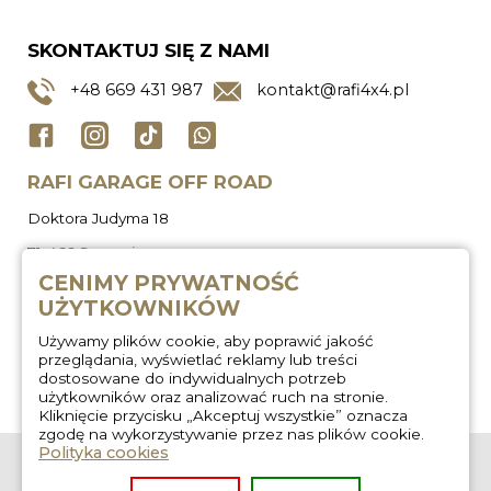
SKONTAKTUJ SIĘ Z NAMI
+48
669 431 987
kontakt@rafi4x4.pl
RAFI GARAGE OFF ROAD
Doktora Judyma 18
71-466 Szczecin
CENIMY PRYWATNOŚĆ
UŻYTKOWNIKÓW
Używamy plików cookie, aby poprawić jakość
przeglądania, wyświetlać reklamy lub treści
dostosowane do indywidualnych potrzeb
użytkowników oraz analizować ruch na stronie.
Kliknięcie przycisku „Akceptuj wszystkie” oznacza
zgodę na wykorzystywanie przez nas plików cookie.
Polityka cookies
O nas
Zabudowa
wyprawowa
Regulamin