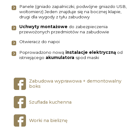
Panele (gniado zapalniczki, podwójne gniazdo USB,
woltomierz) Jeden znajduje się na bocznej klapie,
drugi dla wygody z tyłu zabudowy
Uchwyty montażowe
do zabezpieczenia
przewożonych przedmiotów na zabudowie
Otwieracz do napoi
Poprowadzono nową
instalacje elektryczną
od
istniejącego
akumulatora
spod maski
Zabudowa wyprawowa + demontowalny
boks
Szuflada kuchenna
Worki na bieliznę