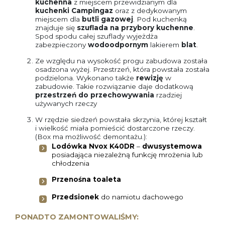
kuchenna
z miejscem przewidzianym dla
kuchenki Campingaz
oraz z dedykowanym
miejscem dla
butli gazowej
. Pod kuchenką
znajduje się
szuflada na przybory kuchenne
.
Spod spodu całej szuflady wyjeżdża
zabezpieczony
wodoodpornym
lakierem
blat
.
Ze względu na wysokość progu zabudowa została
osadzona wyżej. Przestrzeń, która powstała została
podzielona. Wykonano także
rewizję
w
zabudowie. Takie rozwiązanie daje dodatkową
przestrzeń do przechowywania
rzadziej
używanych rzeczy
W rzędzie siedzeń powstała skrzynia, której kształt
i wielkość miała pomieścić dostarczone rzeczy.
(Box ma możliwość demontażu.):
Lodówka Nvox K40DR
–
dwusystemowa
posiadająca niezależną funkcję mrożenia lub
chłodzenia
Przenośna toaleta
Przedsionek
do namiotu dachowego
PONADTO ZAMONTOWALIŚMY: