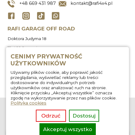
+48
669 431 987
kontakt@rafi4x4.pl
RAFI GARAGE OFF ROAD
Doktora Judyma 18
71-466 Szczecin
CENIMY PRYWATNOŚĆ
UŻYTKOWNIKÓW
Używamy plików cookie, aby poprawić jakość
przeglądania, wyświetlać reklamy lub treści
dostosowane do indywidualnych potrzeb
użytkowników oraz analizować ruch na stronie.
Kliknięcie przycisku „Akceptuj wszystkie” oznacza
zgodę na wykorzystywanie przez nas plików cookie.
Polityka cookies
O nas
Zabudowa
wyprawowa
Regulamin
Odrzuć
Dostosuj
Wygłuszanie aut
Kontakt
Usługi off road
Akceptuj wszystko
overlanding