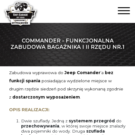
COMMANDER - FUNKCJONALNA
ZABUDOWA BAGAŻNIKA I II RZĘDU NR.1
Zabudowa wyprawowa do
Jeep Comander
’a
bez
funkcji spania
posiadająca wydzielone miejsce w
drugim rzędzie siedzeń pod skrzynię wykonaną zgodnie
z
dostarczonym wyposażeniem
.
OPIS REALIZACJI:
Dwie szuflady. Jedną z
systemem
przegród
do
przechowywania
, w której swoje miejsce znalazły
dwa pojemniki do wody. Druga
szuflada