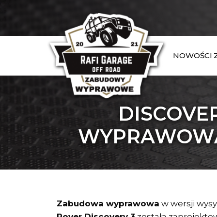
NOWOŚCI
DISCOVE
WYPRAWOWA 
Zabudowa wyprawowa
w wersji wys
Rover Discovery 3
została zaprojekto