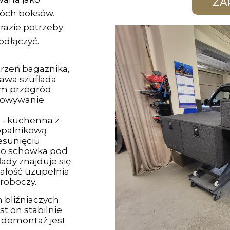
wóch boksów.
razie potrzeby
odłączyć.
trzeń bagażnika,
awa szuflada
em przegród
howywanie
a - kuchenna z
opalnikową
sunięciu
do schowka pod
lady znajduje się
ałość uzupełnia
roboczy.
 bliźniaczych
st on stabilnie
o demontaż jest