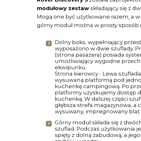
modułowy zestaw
składający się z d
Mogą one być użytkowane razem, a w 
górny moduł można w prosty sposób 
Dolny boks, wypełniający przes
wyposażono w dwie szuflady. Pr
(strona pasażera) posiada syst
umożliwiający wygodne przec
ekwipunku.
Strona kierowcy - Lewa szuflad
wysuwaną platformą pod jedn
kuchenkę campingową. Po prze
platformy uzyskujemy dostęp 
kuchenką. W dalszej części szuf
głębsza strefa magazynowa, a c
wysuwany, impregnowany blat 
Górny moduł składa się z dwóch
szuflad. Podczas użytkowania je
spięty z dolną zabudową, a jeg