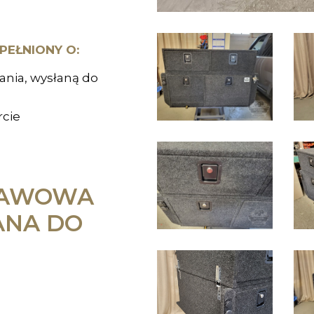
EŁNIONY O:
ania, wysłaną do
rcie
RAWOWA
ANA DO