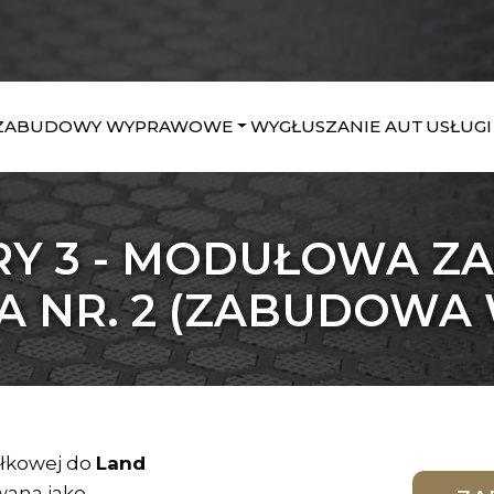
ZABUDOWY WYPRAWOWE
WYGŁUSZANIE AUT
USŁUGI
RY 3 - MODUŁOWA 
NR. 2 (ZABUDOWA
yłkowej do
Land
wana jako