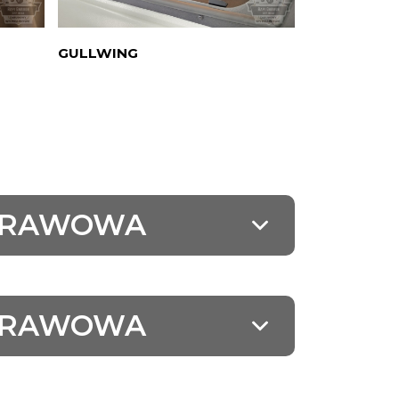
GULLWING
PANELE MO
YPRAWOWA
YPRAWOWA