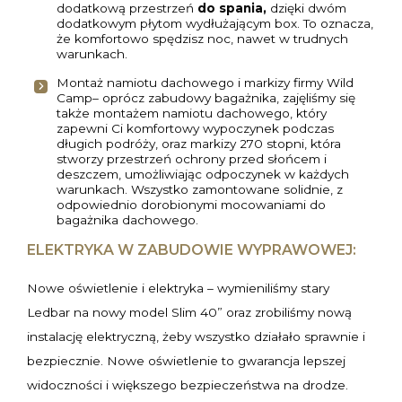
dodatkową przestrzeń
do spania,
dzięki dwóm
dodatkowym płytom wydłużającym box. To oznacza,
że komfortowo spędzisz noc, nawet w trudnych
warunkach.
Montaż namiotu dachowego i markizy firmy Wild
Camp– oprócz zabudowy bagażnika, zajęliśmy się
także montażem namiotu dachowego, który
zapewni Ci komfortowy wypoczynek podczas
długich podróży, oraz markizy 270 stopni, która
stworzy przestrzeń ochrony przed słońcem i
deszczem, umożliwiając odpoczynek w każdych
warunkach. Wszystko zamontowane solidnie, z
odpowiednio dorobionymi mocowaniami do
bagażnika dachowego.
ELEKTRYKA W ZABUDOWIE WYPRAWOWEJ:
Nowe oświetlenie i elektryka – wymieniliśmy stary
Ledbar na nowy model Slim 40” oraz zrobiliśmy nową
instalację elektryczną, żeby wszystko działało sprawnie i
bezpiecznie. Nowe oświetlenie to gwarancja lepszej
widoczności i większego bezpieczeństwa na drodze.