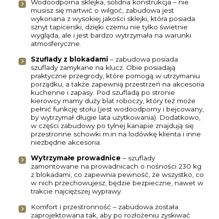
Wodoodporna sklejka, solidna konstrukcja – nie
musisz się martwić o wilgoć, zabudowa jest
wykonana z wysokiej jakości sklejki, która posiada
sznyt tapicerski, dzięki czemu nie tylko świetnie
wygląda, ale i jest bardzo wytrzymała na warunki
atmosferyczne.
Szuflady z blokadami
– zabudowa posiada
szuflady zamykane na klucz. Obie posiadają
praktyczne przegrody, które pomogą w utrzymaniu
porządku, a także zapewnią przestrzeń na akcesoria
kuchenne i zapasy. Pod szufladą po stronie
kierowcy mamy duży blat roboczy, który też może
pełnić funkcję stołu (jest wodoodporny i bejcowany,
by wytrzymał długie lata użytkowania). Dodatkowo,
w części zabudowy po tylnej kanapie znajdują się
przestronne schowki m.in na lodówkę klienta i inne
niezbędne akcesoria.
Wytrzymałe prowadnice
– szuflady
zamontowane na prowadnicach o nośności 230 kg
z blokadami, co zapewnia pewność, że wszystko, co
w nich przechowujesz, będzie bezpieczne, nawet w
trakcie najcięższej wyprawy.
Komfort i przestronność – zabudowa została
zaprojektowana tak, aby po rozłożeniu zyskiwać