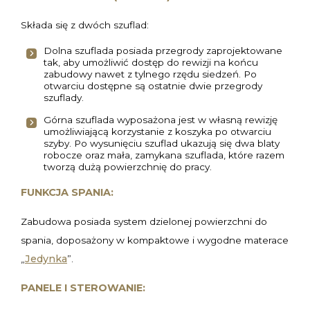
Składa się z dwóch szuflad:
Dolna szuflada posiada przegrody zaprojektowane
tak, aby umożliwić dostęp do rewizji na końcu
zabudowy nawet z tylnego rzędu siedzeń. Po
otwarciu dostępne są ostatnie dwie przegrody
szuflady.
Górna szuflada wyposażona jest w własną rewizję
umożliwiającą korzystanie z koszyka po otwarciu
szyby. Po wysunięciu szuflad ukazują się dwa blaty
robocze oraz mała, zamykana szuflada, które razem
tworzą dużą powierzchnię do pracy.
FUNKCJA SPANIA:
Zabudowa posiada system dzielonej powierzchni do
spania, doposażony w kompaktowe i wygodne materace
Jedynka
„
”.
PANELE I STEROWANIE: