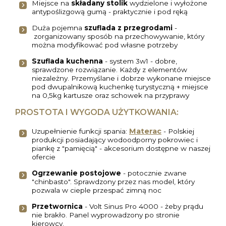
Miejsce na
składany stolik
wydzielone i wyłożone
antypoślizgową gumą - praktycznie i pod ręką
Duża pojemna
szuflada z przegrodami
-
zorganizowany sposób na przechowywanie, który
można modyfikować pod własne potrzeby
Szuflada kuchenna
- system 3w1 - dobre,
sprawdzone rozwiązanie. Każdy z elementów
niezależny. Przemyślane i dobrze wykonane miejsce
pod dwupalnikową kuchenkę turystyczną + miejsce
na 0,5kg kartusze oraz schowek na przyprawy
PROSTOTA I WYGODA UŻYTKOWANIA:
Materac
Uzupełnienie funkcji spania:
- Polskiej
produkcji posiadający wodoodporny pokrowiec i
piankę z "pamięcią" - akcesorium dostępne w naszej
ofercie
Ogrzewanie postojowe
- potocznie zwane
"chinbasto". Sprawdzony przez nas model, który
pozwala w cieple przespać zimną noc
Przetwornica
- Volt Sinus Pro 4000 - żeby prądu
nie brakło. Panel wyprowadzony po stronie
kierowcy.