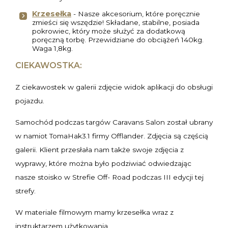
Krzesełka
- Nasze akcesorium, które poręcznie
zmieści się wszędzie! Składane, stabilne, posiada
pokrowiec, który może służyć za dodatkową
poręczną torbę. Przewidziane do obciążeń 140kg.
Waga 1,8kg.
CIEKAWOSTKA:
Z ciekawostek w galerii zdjęcie widok aplikacji do obsługi
pojazdu.
Samochód podczas targów Caravans Salon został ubrany
w namiot TomaHak3.1 firmy Offlander. Zdjęcia są częścią
galerii. Klient przesłała nam także swoje zdjęcia z
wyprawy, które można było podziwiać odwiedzając
nasze stoisko w Strefie Off- Road podczas III edycji tej
strefy.
W materiale filmowym mamy krzesełka wraz z
instruktarzem użytkowania.