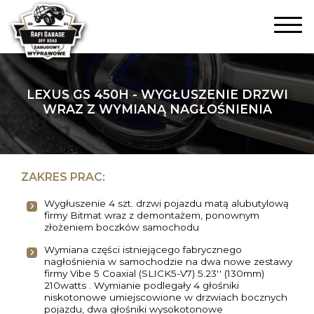
LEXUS GS 450H - WYGŁUSZENIE DRZWI
WRAZ Z WYMIANĄ NAGŁOŚNIENIA
ZAKRES PRAC:
Wygłuszenie 4 szt. drzwi pojazdu matą alubutylową
firmy Bitmat wraz z demontażem, ponownym
złożeniem boczków samochodu
Wymiana części istniejącego fabrycznego
nagłośnienia w samochodzie na dwa nowe zestawy
firmy Vibe 5 Coaxial (SLICK5-V7) 5.23'' (130mm)
210watts . Wymianie podlegały 4 głośniki
niskotonowe umiejscowione w drzwiach bocznych
pojazdu, dwa głośniki wysokotonowe