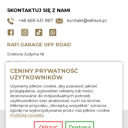
SKONTAKTUJ SIĘ Z NAMI
+48
669 431 987
kontakt@rafi4x4.pl
RAFI GARAGE OFF ROAD
Doktora Judyma 18
71-466 Szczecin
CENIMY PRYWATNOŚĆ
UŻYTKOWNIKÓW
Używamy plików cookie, aby poprawić jakość
przeglądania, wyświetlać reklamy lub treści
dostosowane do indywidualnych potrzeb
użytkowników oraz analizować ruch na stronie.
Kliknięcie przycisku „Akceptuj wszystkie” oznacza
zgodę na wykorzystywanie przez nas plików cookie.
Polityka cookies
O nas
Zabudowa
wyprawowa
Regulamin
Odrzuć
Dostosuj