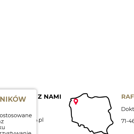
AKTUJ SIĘ Z NAMI
RAF
WNIKÓW
48
669 431 987
Dokt
 dostosowane
takt@rafi4x4.pl
az
71-4
ku
rzystywanie