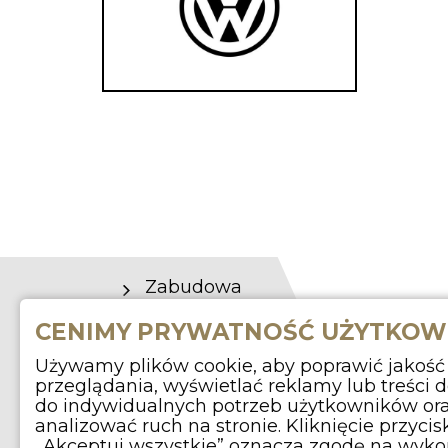
Zabudowa
wyprawowa
SKONT
CENIMY PRYWATNOŚĆ UŻYTKO
Wygłuszanie aut
+
Używamy plików cookie, aby poprawić jakość
Usługi off road
przeglądania, wyświetlać reklamy lub treści
overlanding
kon
do indywidualnych potrzeb użytkowników or
O nas
analizować ruch na stronie. Kliknięcie przycis
„Akceptuj wszystkie” oznacza zgodę na wyko