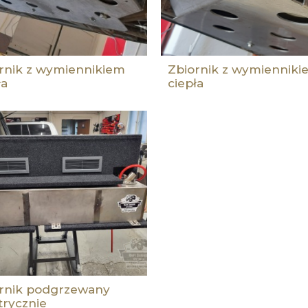
rnik z wymiennikiem
Zbiornik z wymienniki
ła
ciepła
rnik podgrzewany
trycznie