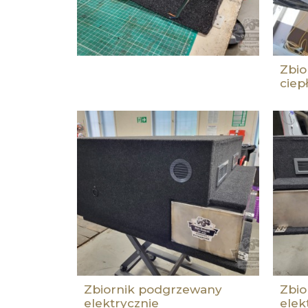
Zbio
ciep
Zbiornik podgrzewany
Zbio
elektrycznie
elek