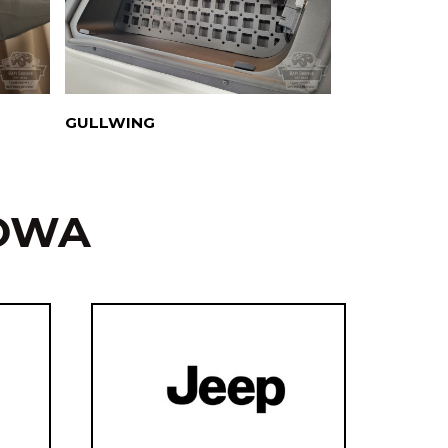
GULLWING
PANELE MO
OWA