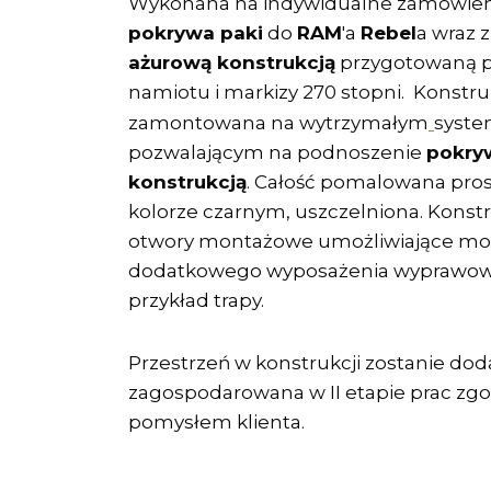
Wykonana na indywidualne zamówien
pokrywa paki
do
RAM
'a
Rebel
a wraz
ażurową konstrukcją
przygotowaną 
namiotu i markizy 270 stopni. Konstru
zamontowana na wytrzymałym
syste
pozwalającym na podnoszenie
pokry
konstrukcją
. Całość pomalowana pro
kolorze czarnym, uszczelniona. Konst
otwory montażowe umożliwiające mo
dodatkowego wyposażenia wyprawowe
przykład trapy.
Przestrzeń w konstrukcji zostanie do
zagospodarowana w II etapie prac zgo
pomysłem klienta.