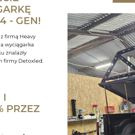
GARKĘ
4 - GEN!
z firmą Heavy
na wyciągarka
u znalazły
m firmy Detoxled.
I
 PRZEZ