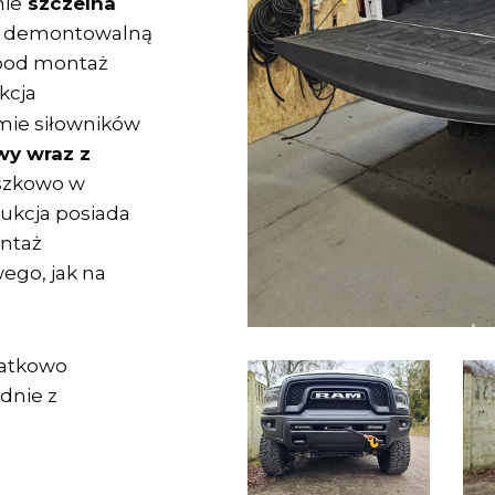
ie
szczelna
 z demontowalną
pod montaż
kcja
mie siłowników
wy wraz z
szkowo w
rukcja posiada
ntaż
go, jak na
datkowo
dnie z