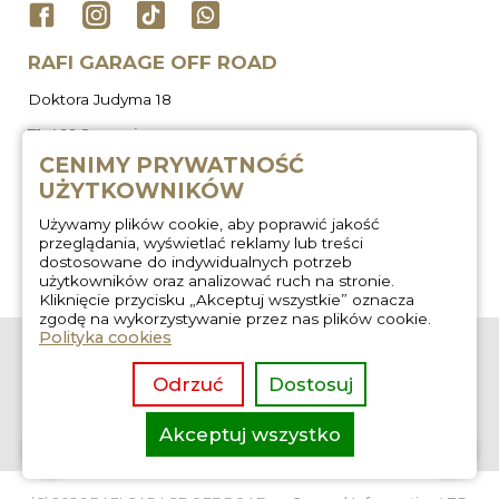
RAFI GARAGE OFF ROAD
Doktora Judyma 18
71-466 Szczecin
CENIMY PRYWATNOŚĆ
UŻYTKOWNIKÓW
Używamy plików cookie, aby poprawić jakość
przeglądania, wyświetlać reklamy lub treści
dostosowane do indywidualnych potrzeb
użytkowników oraz analizować ruch na stronie.
Kliknięcie przycisku „Akceptuj wszystkie” oznacza
zgodę na wykorzystywanie przez nas plików cookie.
Polityka cookies
O nas
Zabudowa
wyprawowa
Regulamin
Odrzuć
Dostosuj
Wygłuszanie aut
Kontakt
Usługi off road
Akceptuj wszystko
overlanding