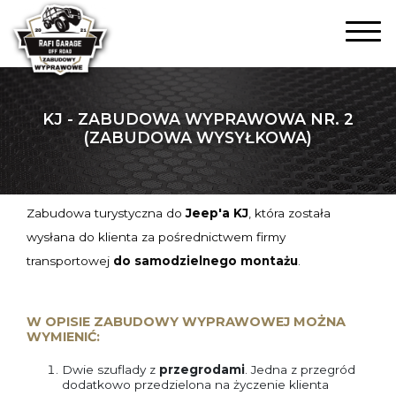
KJ - ZABUDOWA WYPRAWOWA NR. 2
(ZABUDOWA WYSYŁKOWA)
Zabudowa turystyczna do
Jeep'a KJ
, która została
wysłana do klienta za pośrednictwem firmy
transportowej
do samodzielnego montażu
.
W OPISIE ZABUDOWY WYPRAWOWEJ MOŻNA
WYMIENIĆ:
Dwie szuflady z
przegrodami
. Jedna z przegród
dodatkowo przedzielona na życzenie klienta