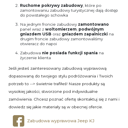
Ruchome pokrywy zabudowy
, które po
zamontowaniu zabudowy turystycznej dają dostęp
do powstałego schowka
Na jednym froncie zabudowy
zamontowano
panel wraz z
woltomierzem
,
podwójnym
gniazdem USB
oraz
gniazdem zapalniczki
na
drugim froncie zabudowy zamontowaliśmy
otwieracz do napoi
Zabudowa
nie
posiada
funkcji spania
na
życzenie klienta
Jeśli jesteś zainteresowany zabudową wyprawową
dopasowaną do twojego stylu podróżowania i Twoich
potrzeb to --> świetnie trafiłeś! Nasze produkty są
wysokiej jakości, stworzone pod indywidualne
zamówienia. Chcesz poznać ofertę skontaktuj się z nami i
dowiedz się jakie materiały są w obecnej ofercie.
Zabudowa wyprawowa Jeep KJ