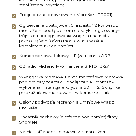
stabilizatora i wymianą
Progi boczne dedykowane More4x4 (PR001)
Ogrzewanie postojowe „Chinbasto” 2 kw wraz z
montażem, podłączeniem elektryki, regulowanym
trójnikiem do ogrzewania wnętrza i namiotu,
przelotką VentforVan montowaną w okno,
kompletem rur do namiotu
Kompresor dwutłokowy HF (zamiennik ARB)
CB radio Midland M-5 + antena SIRIO T3-27
Wyciągarka More4x4 + płyta montażowa More4x4
pod orginaly zderzak + podłączenie i montaż -
wykonana instalacja elktryczna 50mm2. Skrzynka
przekaźników montowana w komorze silnika
Osłony podwozia More4x4 aluminiowe wraz z
montażem
Bagażnik dachowy (platforma pod namiot) firmy
Snorkele
Namiot Offlander Fold 4 wraz z montażem