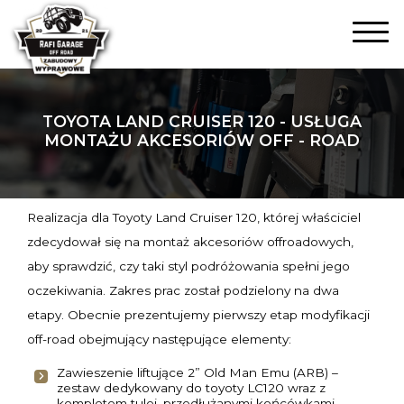
TOYOTA LAND CRUISER 120 - USŁUGA
MONTAŻU AKCESORIÓW OFF - ROAD
Realizacja dla Toyoty Land Cruiser 120, której właściciel
zdecydował się na montaż akcesoriów offroadowych,
aby sprawdzić, czy taki styl podróżowania spełni jego
oczekiwania. Zakres prac został podzielony na dwa
etapy. Obecnie prezentujemy pierwszy etap modyfikacji
off-road obejmujący następujące elementy:
Zawieszenie liftujące 2” Old Man Emu (ARB) –
zestaw dedykowany do toyoty LC120 wraz z
kompletem tulei, przedłużanymi końcówkami