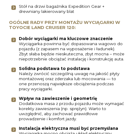
Stół na drzwi bagażnika Expedition Gear +
drewniany lakierowany blat
OGÓLNE RADY PRZY MONTAŻU WYCIĄGARKI W
TOYOCIE LAND CRUISER 120:
Dobór wyciągarki ma kluczowe znaczenie
Wyciągarka powinna być dopasowana wagowo do
pojazdu (z zapasem na wyposażenie i ładunek).
Zbyt słaba będzie nieskuteczna, zbyt mocna – może
niepotrzebnie obciążać instalację i konstrukcję auta.
Solidna podstawa to podstawa
Należy zwrócić szczególną uwagę na jakość płyty
montażowej oraz zderzaka lub mocowania — to
one przenoszą największe obciążenia podczas
pracy wyciągarki.
Wpływ na zawieszenie i geometrię
Dodatkowa masa z przodu pojazdu może wymagać
korekty zawieszenia (np. sprężyn). Warto to
uwzględnić, aby zachować prawidłowe
prowadzenie i komfort jazdy.
Instalacja elektryczna musi być przemyślana
Wyciągarka mocno obciąża układ elektryczny,