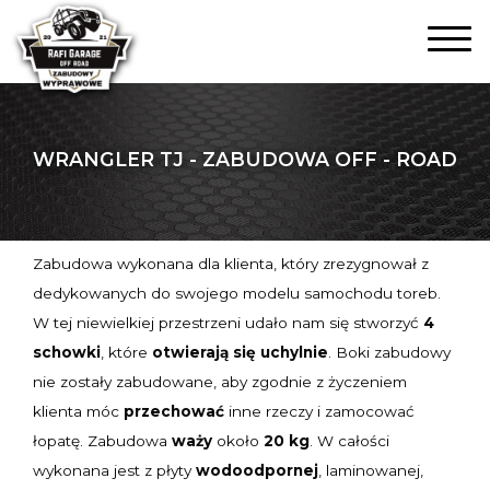
WRANGLER TJ - ZABUDOWA OFF - ROAD
Zabudowa wykonana dla klienta, który zrezygnował z
dedykowanych do swojego modelu samochodu toreb.
W tej niewielkiej przestrzeni udało nam się stworzyć
4
schowki
, które
otwierają się uchylnie
. Boki zabudowy
nie zostały zabudowane, aby zgodnie z życzeniem
klienta móc
przechować
inne rzeczy i zamocować
łopatę. Zabudowa
waży
około
20 kg
. W całości
wykonana jest z płyty
wodoodpornej
, laminowanej,