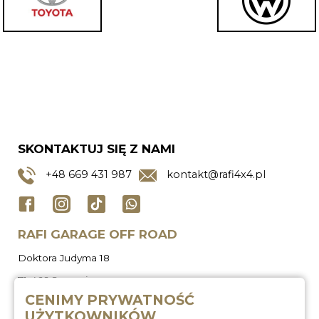
SKONTAKTUJ SIĘ Z NAMI
+48
669 431 987
kontakt@rafi4x4.pl
RAFI GARAGE OFF ROAD
Doktora Judyma 18
71-466 Szczecin
CENIMY PRYWATNOŚĆ
UŻYTKOWNIKÓW