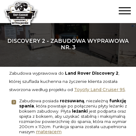
DISCOVERY 2 - ZABUDOWA WYPRAWOWA
NR. 3
Zabudowa wyprawowa do
Land Rover Discovery 2
,
której szuflada kuchenna na życzenie klienta została
Toyoty Land Cruiser 95
stworzona według projektu od
.
Zabudowa posiada
rozsuwaną
, niezależną
funkcję
spania
, która powstaje po połączeniu płyty leżanki z
boksem zabudowy. Płyta
leżanki
jest podparta oraz
spięta z boksem, aby uzyskać stabilną i maksymalną
rozmiarów powierzchnię do spania, która ma wymiar
200cm x 112cm. Funkcja spania została uzupełniona
materacem
naszym