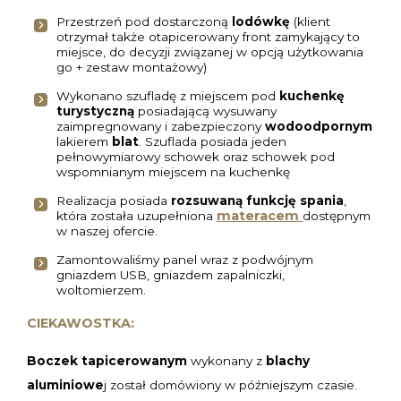
Przestrzeń pod dostarczoną
lodówkę
(klient
otrzymał także otapicerowany front zamykający to
miejsce, do decyzji związanej w opcją użytkowania
go + zestaw montażowy)
Wykonano szufladę z miejscem pod
kuchenkę
turystyczną
posiadającą wysuwany
zaimpregnowany i zabezpieczony
wodoodpornym
lakierem
blat
. Szuflada posiada jeden
pełnowymiarowy schowek oraz schowek pod
wspomnianym miejscem na kuchenkę
Realizacja posiada
rozsuwaną funkcję spania
,
materacem
która została uzupełniona
dostępnym
w naszej ofercie.
Zamontowaliśmy panel wraz z podwójnym
gniazdem USB, gniazdem zapalniczki,
woltomierzem.
CIEKAWOSTKA:
Boczek tapicerowanym
wykonany z
blachy
aluminiowe
j został domówiony w późniejszym czasie.