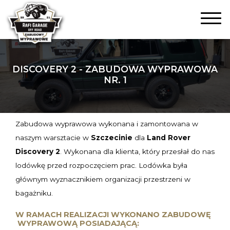
DISCOVERY 2 - ZABUDOWA WYPRAWOWA
NR. 1
Zabudowa wyprawowa wykonana i zamontowana w
naszym warsztacie w
Szczecinie
dla
Land Rover
Discovery 2
. Wykonana dla klienta, który przesłał do nas
lodówkę przed rozpoczęciem prac. Lodówka była
głównym wyznacznikiem organizacji przestrzeni w
bagażniku.
W RAMACH REALIZACJI WYKONANO ZABUDOWĘ
WYPRAWOWĄ POSIADAJĄCĄ: