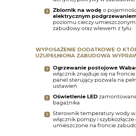
Zbiornik na wodę
o pojemności
elektrycznym podgrzewanie
poziomu cieczy umieszczonym 
zabudowy oraz wlewem z tyłu
WYPOSAŻENIE DODATKOWE O KTÓ
UZUPEŁNIONA ZABUDOWA WYPRA
Ogrzewanie postojowe Wabas
włącznik znajduje się na fronci
panel sterujący pozwala na peł
ustawień
Oświetlenie LED
zamontowane 
bagażnika
Sterownik temperatury wody w 
włącznik pompy i szybkozłącze 
umieszczone na froncie zabud