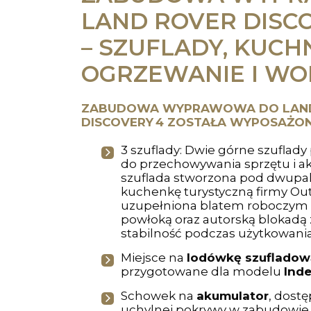
LAND ROVER DISC
– SZUFLADY, KUCHN
OGRZEWANIE I WO
ZABUDOWA WYPRAWOWA DO LAN
DISCOVERY 4 ZOSTAŁA WYPOSAŻO
3 szuflady: Dwie górne szuflad
do przechowywania sprzętu i a
szuflada stworzona pod dwupa
kuchenkę turystyczną firmy Out
uzupełniona blatem roboczym
powłoką oraz autorską blokadą
stabilność podczas użytkowani
Miejsce na
lodówkę szuflado
przygotowane dla modelu
Ind
Schowek na
akumulator
, dost
uchylnej pokrywy w zabudowie