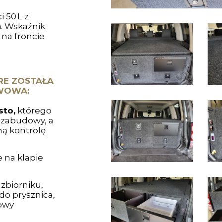
 50 L z
m
. Wskaźnik
na froncie
RE ZOSTAŁA
WOWA:
to,
którego
e zabudowy, a
ną kontrolę
na klapie
zbiorniku,
do prysznica,
owy