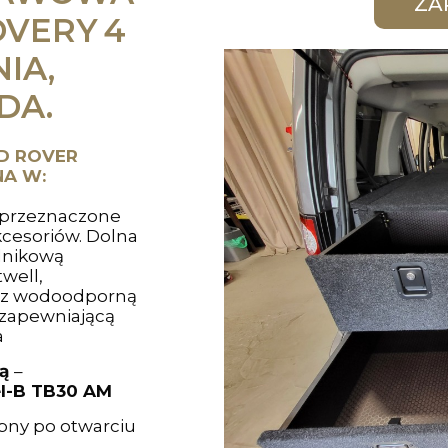
OVERY 4
IA,
DA.
D ROVER
NA W:
y przeznaczone
kcesoriów. Dolna
lnikową
well,
 z wodoodporną
 zapewniającą
a
wą
–
el-B TB30 AM
ępny po otwarciu