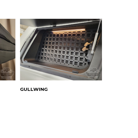
GULLWING
PANELE MO