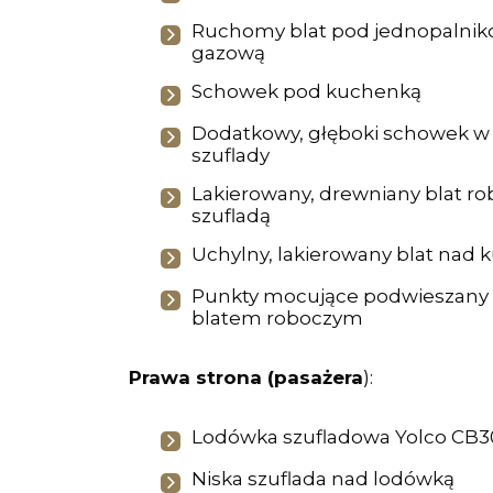
Ruchomy blat pod jednopalni
gazową
Schowek pod kuchenką
Dodatkowy, głęboki schowek w t
szuflady
Lakierowany, drewniany blat r
szufladą
Uchylny, lakierowany blat nad
Punkty mocujące podwieszany
blatem roboczym
Prawa strona (pasażera
):
Lodówka szufladowa Yolco CB3
Niska szuflada nad lodówką