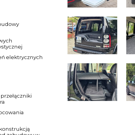
abudowy
owych
stycznej
eń elektrycznych
przełączniki
ra
ocowania
konstrukcją
 od zabudowy w