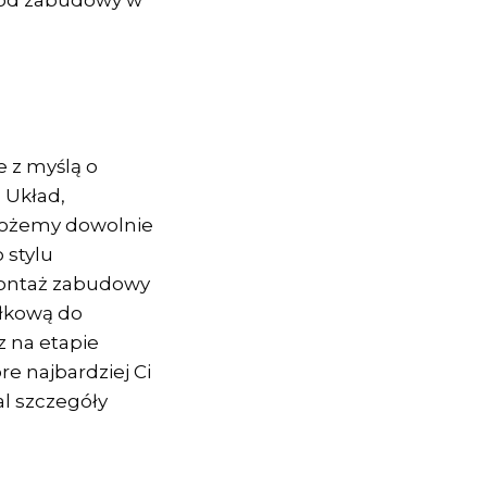
 z myślą o
 Układ,
możemy dowolnie
 stylu
ontaż zabudowy
yłkową do
 na etapie
e najbardziej Ci
al szczegóły