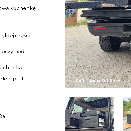
kową kuchenkę
ylnej części
oboczy pod
 kuchenką
 zlew pod
0a