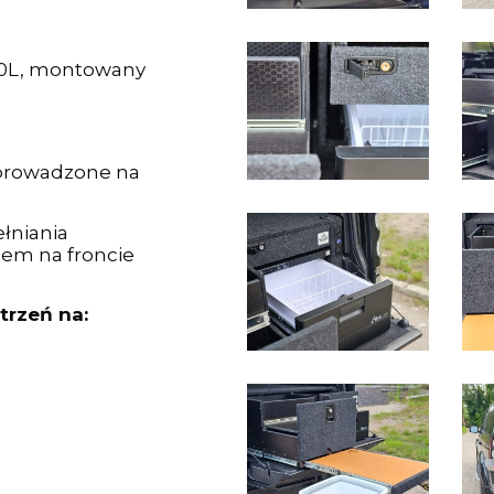
60L, montowany
yprowadzone na
łniania
zem na froncie
trzeń na: