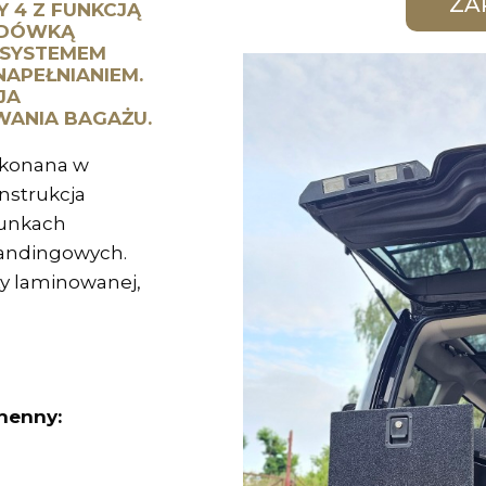
 4 Z FUNKCJĄ
ODÓWKĄ
 SYSTEMEM
APEŁNIANIEM.
JA
WANIA BAGAŻU.
konana w
nstrukcja
runkach
landingowych.
y laminowanej,
henny: