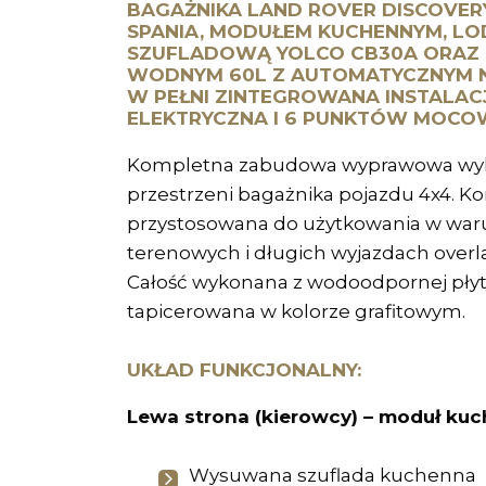
BAGAŻNIKA LAND ROVER DISCOVERY
SPANIA, MODUŁEM KUCHENNYM, L
SZUFLADOWĄ YOLCO CB30A ORAZ
WODNYM 60L Z AUTOMATYCZNYM N
W PEŁNI ZINTEGROWANA INSTALAC
ELEKTRYCZNA I 6 PUNKTÓW MOCO
Kompletna zabudowa wyprawowa wy
przestrzeni bagażnika pojazdu 4x4. Ko
przystosowana do użytkowania w wa
terenowych i długich wyjazdach over
Całość wykonana z wodoodpornej płyt
tapicerowana w kolorze grafitowym.
UKŁAD FUNKCJONALNY:
Lewa strona (kierowcy) – moduł kuc
Wysuwana szuflada kuchenna