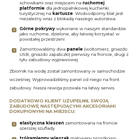
schowkami oraz miejscem na
ruchomej
platformie
dla jednopalnikowej kuchenki
turystycznej na
kartusze
. Wodoodporny blat jest
niezależny wraz z blokadą naszego autorstwa.
Górne pokrywy
wykonane w naszym standardzie
jako ruchome, dzielone, aby łatwiej korzystać w
powstałej przestrzeni
Zamontowaliśmy dwa
panele
(woltomierz, gniazdo
USB, gniazdo zapaliczki) pierwszy na froncie, drugi z
tyłu zabudowy wyprawowej
Zbiornik na wodę został zamontowany w samochodzie
wcześniej. Wyprowadziliśmy panel od niego na front
zabudowy. Nasza rewizja pozwala na łatwy serwis.
DODATKOWO KLIENT UZUPEŁNIŁ SWOJĄ
ZABUDOWĘ NASTĘPUJĄCYMI AKCESORIAMI
DOKUPIONYMI NA MIEJSCU:
elastyczna kieszeń
zamontowana na froncie
szerszej szuflady
trójramienny wieszak
malowany proszkowo