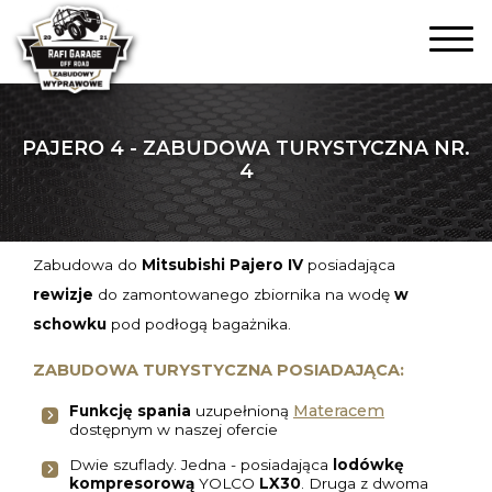
PAJERO 4 - ZABUDOWA TURYSTYCZNA NR.
4
Zabudowa do
Mitsubishi Pajero IV
posiadająca
rewizje
do zamontowanego zbiornika na wodę
w
schowku
pod podłogą bagażnika.
ZABUDOWA TURYSTYCZNA POSIADAJĄCA:
Materacem
Funkcję spania
uzupełnioną
dostępnym w naszej ofercie
Dwie szuflady. Jedna - posiadająca
lodówkę
kompresorową
YOLCO
LX30
. Druga z dwoma