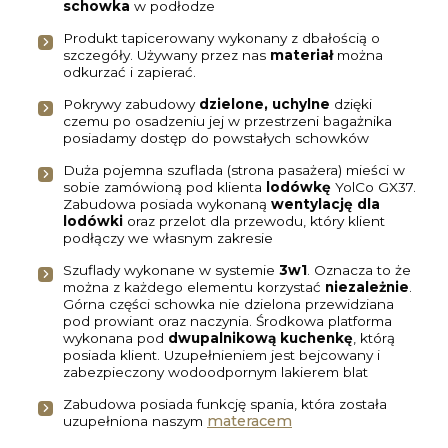
schowka
w podłodze
Produkt tapicerowany wykonany z dbałością o
szczegóły. Używany przez nas
materiał
można
odkurzać i zapierać.
Pokrywy zabudowy
dzielone, uchylne
dzięki
czemu po osadzeniu jej w przestrzeni bagażnika
posiadamy dostęp do powstałych schowków
Duża pojemna szuflada (strona pasażera) mieści w
sobie zamówioną pod klienta
lodówkę
YolCo GX37.
Zabudowa posiada wykonaną
wentylację dla
lodówki
oraz przelot dla przewodu, który klient
podłączy we własnym zakresie
Szuflady wykonane w systemie
3w1
. Oznacza to że
można z każdego elementu korzystać
niezależnie
.
Górna części schowka nie dzielona przewidziana
pod prowiant oraz naczynia. Środkowa platforma
wykonana pod
dwupalnikową kuchenkę
, którą
posiada klient. Uzupełnieniem jest bejcowany i
zabezpieczony wodoodpornym lakierem blat
Zabudowa posiada funkcję spania, która została
materacem
uzupełniona naszym