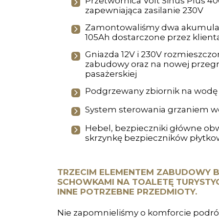
Przetwornica Volt Sinus Plus 4
zapewniająca zasilanie 230V
Zamontowaliśmy dwa akumulat
105Ah dostarczone przez klient
Gniazda 12V i 230V rozmieszczo
zabudowy oraz na nowej przegr
pasażerskiej
Podgrzewany zbiornik na wodę (
System sterowania grzaniem 
Hebel, bezpieczniki główne o
skrzynkę bezpieczników płytk
TRZECIM ELEMENTEM ZABUDOWY BY
SCHOWKAMI NA TOALETĘ TURYSTY
INNE POTRZEBNE PRZEDMIOTY.
Nie zapomnieliśmy o komforcie podró