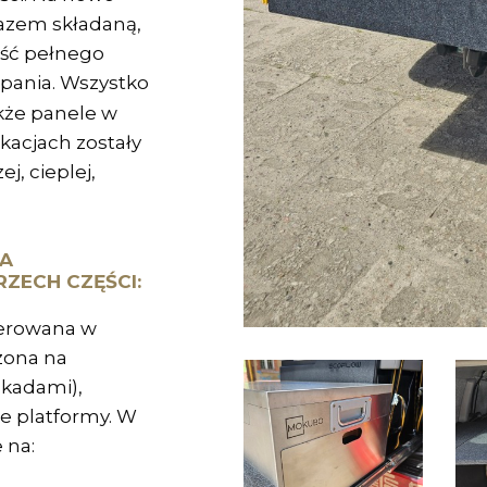
azem składaną,
ość pełnego
spania. Wszystko
kże panele w
kacjach zostały
j, cieplej,
WA
ZECH CZĘŚCI:
cerowana w
zona na
okadami),
 platformy. W
 na: