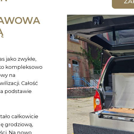
RAWOWA
Ą
s jako zwykłe,
jako kompleksowo
owy na
lizacji. Całość
na podstawie
ało całkowicie
nę grodziową,
ści. Na nowo