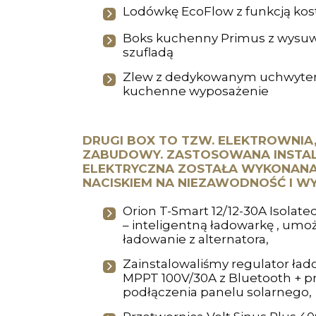
Lodówkę EcoFlow z funkcją kost
Boks kuchenny Primus z wysu
szufladą
Zlew z dedykowanym uchwytem 
kuchenne wyposażenie
DRUGI BOX TO TZW. ELEKTROWNIA,
ZABUDOWY. ZASTOSOWANA INSTA
ELEKTRYCZNA ZOSTAŁA WYKONANA
NACISKIEM NA NIEZAWODNOŚĆ I W
Orion T-Smart 12/12-30A Isolat
– inteligentną ładowarkę , umoż
ładowanie z alternatora,
Zainstalowaliśmy regulator ład
MPPT 100V/30A z Bluetooth + 
podłączenia panelu solarnego,