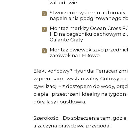
zabudowie
Stworzenie systemu automaty
napełniania podgrzewanego zb
Montaż markizy Ocean Cross F
HD na bagażniku dachowym z 
Galante Graty
Montaż owiewek szyb przednic
żarówek na LEDowe
Efekt końcowy? Hyundai Terracan zmie
w pełni samowystarczalny. Gotowy na ż
cywilizacji – z dostępem do wody, prąd
ciepła i przestrzeni. Idealny na tygod
góry, lasy i pustkowia.
Szerokości! Do zobaczenia tam, gdzie
a zaczyna prawdziwa przygoda!