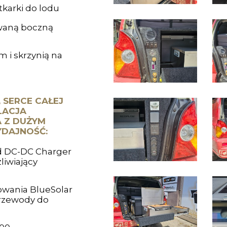
karki do lodu
waną boczną
i skrzynią na
 SERCE CAŁEJ
LACJA
 Z DUŻYM
YDAJNOŚĆ:
ed DC-DC Charger
liwiający
owania BlueSolar
przewody do