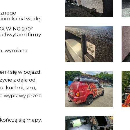
cznego
iornika na wodę
OX WING 270°
uchwytami firmy
h, wymiana
nił się w pojazd
ycie z dala od
u, kuchni, snu,
nie wyprawy przez
 kończą się mapy,