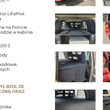
000 –
or LiFePo4
a
ne na froncie
odzie w kabinie
55 l)
wody
bwodowe,
owych
Ł BOX, ZE
CZNĄ ORAZ
żnika: