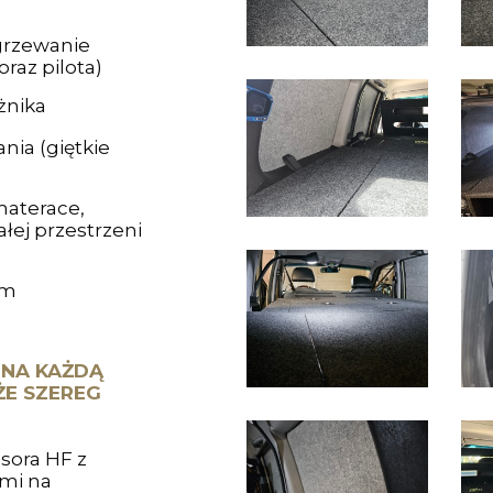
grzewanie
raz pilota)
żnika
nia (giętkie
aterace,
łej przestrzeni
em
 NA KAŻDĄ
ŻE SZEREG
ora HF z
mi na