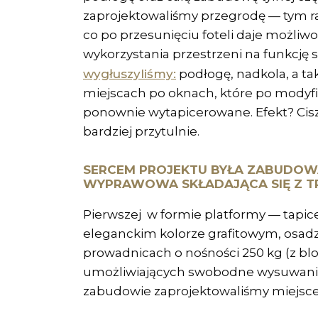
zaprojektowaliśmy przegrodę — tym r
co po przesunięciu foteli daje możliw
wykorzystania przestrzeni na funkcję 
wygłuszyliśmy:
podłogę, nadkola, a ta
miejscach po oknach, które po modyfi
ponownie wytapicerowane. Efekt? Cisze
bardziej przytulnie.
SERCEM PROJEKTU BYŁA ZABUDO
WYPRAWOWA SKŁADAJĄCA SIĘ Z TR
Pierwszej w formie platformy — tapi
eleganckim kolorze grafitowym, osad
prowadnicach o nośności 250 kg (z bl
umożliwiających swobodne wysuwanie
zabudowie zaprojektowaliśmy miejsce