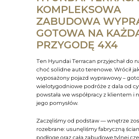
KOMPLEKSOWA
ZABUDOWA WYP
GOTOWA NA KAŻD
PRZYGODĘ 4X4
Ten Hyundai Terracan przyjechał do na
choć solidne auto terenowe. Wrócił 
wyposażony pojazd wyprawowy – got
wielotygodniowe podróże z dala od cywi
powstała we współpracy z klientem i 
jego pomysłów.
Zaczęliśmy od podstaw — wnętrze zost
rozebrane: usunęliśmy fabryczną ścia
podłogę oraz całą zabudowę tylnej czę