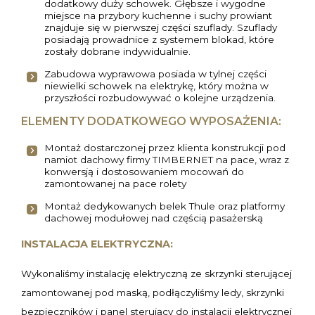
dodatkowy duży schowek. Głębsze i wygodne
miejsce na przybory kuchenne i suchy prowiant
znajduje się w pierwszej części szuflady. Szuflady
posiadają prowadnice z systemem blokad, które
zostały dobrane indywidualnie.
Zabudowa wyprawowa posiada w tylnej części
niewielki schowek na elektrykę, który można w
przyszłości rozbudowywać o kolejne urządzenia.
ELEMENTY DODATKOWEGO WYPOSAŻENIA:
Montaż dostarczonej przez klienta konstrukcji pod
namiot dachowy firmy TIMBERNET na pace, wraz z
konwersją i dostosowaniem mocowań do
zamontowanej na pace rolety
Montaż dedykowanych belek Thule oraz platformy
dachowej modułowej nad częścią pasażerską
INSTALACJA ELEKTRYCZNA:
Wykonaliśmy instalację elektryczną ze skrzynki sterującej
zamontowanej pod maską, podłączyliśmy ledy, skrzynki
bezpieczników i panel sterujący do instalacji elektrycznej