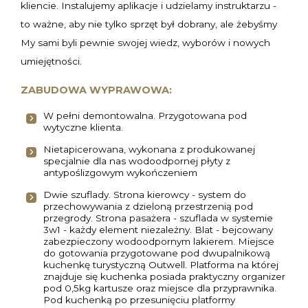
kliencie. Instalujemy aplikacje i udzielamy instruktarzu -
to ważne, aby nie tylko sprzęt był dobrany, ale żebyśmy
My sami byli pewnie swojej wiedz, wyborów i nowych
umiejętności.
ZABUDOWA WYPRAWOWA:
W pełni demontowalna. Przygotowana pod
wytyczne klienta.
Nietapicerowana, wykonana z produkowanej
specjalnie dla nas wodoodpornej płyty z
antypoślizgowym wykończeniem
Dwie szuflady. Strona kierowcy - system do
przechowywania z dzieloną przestrzenią pod
przegrody. Strona pasażera - szuflada w systemie
3w1 - każdy element niezależny. Blat - bejcowany
zabezpieczony wodoodpornym lakierem. Miejsce
do gotowania przygotowane pod dwupalnikową
kuchenkę turystyczną Outwell. Platforma na której
znajduje się kuchenka posiada praktyczny organizer
pod 0,5kg kartusze oraz miejsce dla przyprawnika.
Pod kuchenką po przesunięciu platformy