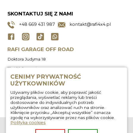
SKONTAKTUJ SIĘ Z NAMI
+48
669 431 987
kontakt@rafi4x4.pl
RAFI GARAGE OFF ROAD
Doktora Judyma 18
71-466 Szczecin
CENIMY PRYWATNOŚĆ
UŻYTKOWNIKÓW
Używamy plików cookie, aby poprawić jakość
przeglądania, wyświetlać reklamy lub treści
dostosowane do indywidualnych potrzeb
użytkowników oraz analizować ruch na stronie.
Kliknięcie przycisku „Akceptuj wszystkie” oznacza
zgodę na wykorzystywanie przez nas plików cookie.
Polityka cookies
O nas
Zabudowa
wyprawowa
Regulamin