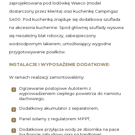
zaprojektowana pod lodówkę Waeco (model
dostarczony przez klienta) oraz kuchenkę Campingaz
S400. Pod kuchenką znajduje się dodatkowa szuflada
na akcesoria kuchenne. Spod głównej szuflady wysuwa
się niezależny blat roboczy, zabezpieczony
wodoodpornym lakierem, umożliwiający wygodne
przygotowywanie posiłków.
INSTALACJE I WYPOSAŻENIE DODATKOWE:
W ramach realizacji zamontowaliśmy:
Ogrzewanie postojowe Autoterm z
wyprowadzeniem ciepłego powietrza do namiotu
dachowego,
Dodatkowy akumulator z separatorem,
Panel solarny z regulatorem MPPT,
Dodatkowe przyłącza wody ze zbiornika na pace
(na froncie zabudowy oraz na hardtopie),