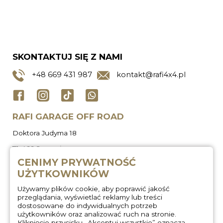
SKONTAKTUJ SIĘ Z NAMI
+48
669 431 987
kontakt@rafi4x4.pl
RAFI GARAGE OFF ROAD
Doktora Judyma 18
71-466 Szczecin
CENIMY PRYWATNOŚĆ
UŻYTKOWNIKÓW
Używamy plików cookie, aby poprawić jakość
przeglądania, wyświetlać reklamy lub treści
dostosowane do indywidualnych potrzeb
użytkowników oraz analizować ruch na stronie.
Kliknięcie przycisku „Akceptuj wszystkie” oznacza