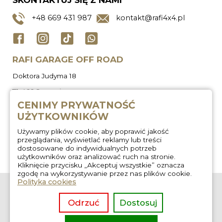
SKONTAKTUJ SIĘ Z NAMI
+48
669 431 987
kontakt@rafi4x4.pl
RAFI GARAGE OFF ROAD
Doktora Judyma 18
71-466 Szczecin
CENIMY PRYWATNOŚĆ
UŻYTKOWNIKÓW
Używamy plików cookie, aby poprawić jakość
przeglądania, wyświetlać reklamy lub treści
dostosowane do indywidualnych potrzeb
użytkowników oraz analizować ruch na stronie.
Kliknięcie przycisku „Akceptuj wszystkie” oznacza
zgodę na wykorzystywanie przez nas plików cookie.
Polityka cookies
O nas
Zabudowa
wyprawowa
Regulamin
Odrzuć
Dostosuj
Wygłuszanie aut
Kontakt
Usługi off road