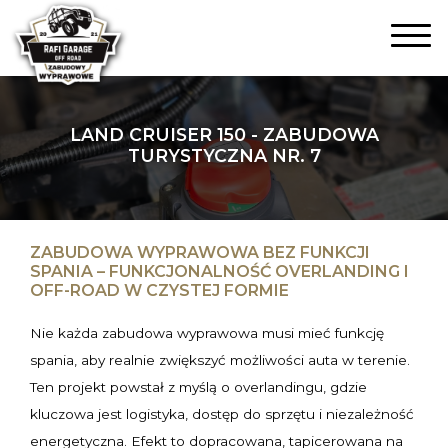
LAND CRUISER 150 - ZABUDOWA
TURYSTYCZNA NR. 7
ZABUDOWA WYPRAWOWA BEZ FUNKCJI
SPANIA – FUNKCJONALNOŚĆ OVERLANDING I
OFF-ROAD W CZYSTEJ FORMIE
Nie każda zabudowa wyprawowa musi mieć funkcję
spania, aby realnie zwiększyć możliwości auta w terenie.
Ten projekt powstał z myślą o overlandingu, gdzie
kluczowa jest logistyka, dostęp do sprzętu i niezależność
energetyczna. Efekt to dopracowana, tapicerowana na