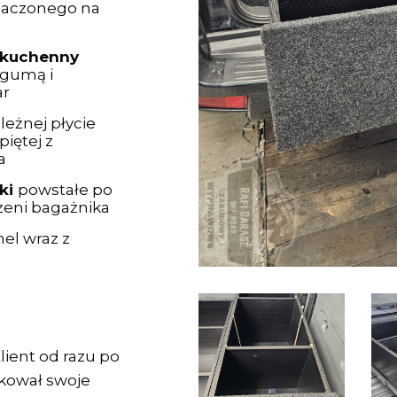
naczonego na
k kuchenny
 gumą i
ar
leżnej płycie
piętej z
a
ki
powstałe po
zeni bagażnika
el wraz z
lient od razu po
kował swoje