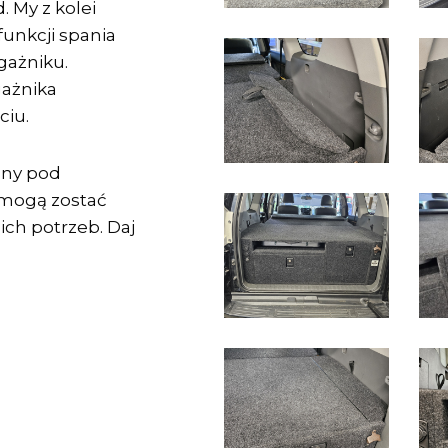
. My z kolei
funkcji spania
ażniku.
gażnika
ciu.
any pod
 mogą zostać
ch potrzeb. Daj