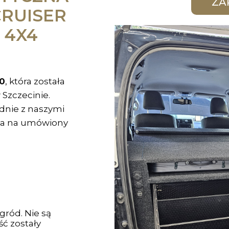
CRUISER
 4X4
50
, która została
Szczecinie.
dnie z naszymi
owa na umówiony
ród. Nie są
ć zostały