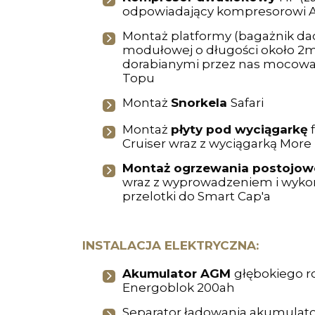
odpowiadający kompresorowi 
Montaż platformy (bagażnik d
modułowej o długości około 2m
dorabianymi przez nas mocowa
Topu
Montaż
Snorkela
Safari
Montaż
płyty pod wyciągarkę
f
Cruiser wraz z wyciągarką More
Montaż ogrzewania postojo
wraz z wyprowadzeniem i wyk
przelotki do Smart Cap'a
INSTALACJA ELEKTRYCZNA:
Akumulator AGM
głębokiego r
Energoblok 200ah
Separator ładowania akumula