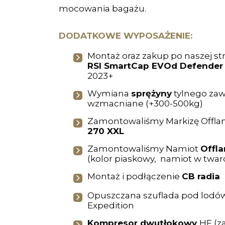
mocowania bagażu.
DODATKOWE WYPOSAŻENIE:
Montaż oraz zakup po naszej st
RSI SmartCap EVOd Defender
2023+
Wymiana
sprężyny
tylnego zaw
wzmacniane (+300-500kg)
Zamontowaliśmy Markizę Offla
270 XXL
Zamontowaliśmy Namiot
Offla
(kolor piaskowy, namiot w twar
Montaż i podłączenie
CB radia
Opuszczana szuflada pod lod
Expedition
Kompresor dwutłokowy
HF (z