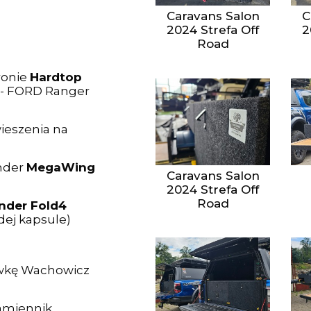
Caravans Salon
C
2024 Strefa Off
2
Road
ronie
Hardtop
- FORD Ranger
ieszenia na
nder
MegaWing
Caravans Salon
2024 Strefa Off
Road
nder Fold4
dej kapsule)
ówkę Wachowicz
amiennik