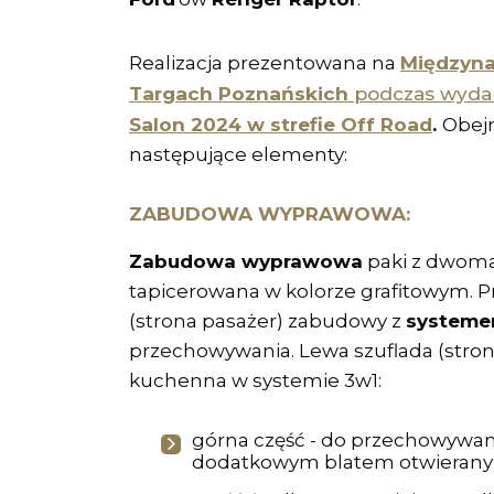
Międzyn
Realizacja prezentowana na
Targach Poznańskich
podczas wyda
Salon 2024 w strefie Off Road
.
Obej
następujące elementy:
ZABUDOWA WYPRAWOWA:
Zabudowa wyprawowa
paki z dwoma
tapicerowana w kolorze grafitowym. P
(strona pasażer) zabudowy z
systeme
przechowywania. Lewa szuflada (stron
kuchenna w systemie 3w1:
górna część - do przechowywan
dodatkowym blatem otwierany