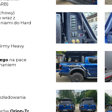
ARB)
achowy)
 wraz z
niami do Hard
irmy Heavy
wego
na pace
onaniem
ozładowania
torów
Orion-Tr