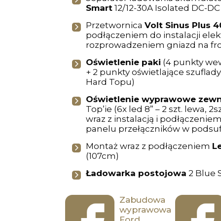
Smart
12/12-30A Isolated DC-DC
Przetwornica
Volt Sinus Plus 
podłączeniem do instalacji elekt
rozprowadzeniem gniazd na fr
Oświetlenie paki
(4 punkty we
+ 2 punkty oświetlające szuflady
Hard Topu)
Oświetlenie wyprawowe zew
Top’ie (6x led 8” – 2 szt. lewa, 2s
wraz z instalacją i podłączenie
panelu przełączników w podsuf
Montaż wraz z podłączeniem
L
(107cm)
Ładowarka postojowa
2 Blue 
Zabudowa
wyprawowa
Ford