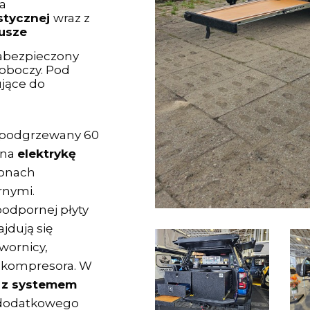
a
stycznej
wraz z
usze
abezpieczony
oboczy. Pod
jące do
ę podgrzewany 60
 na
elektrykę
ronach
rnymi.
odpornej płyty
jdują się
twornicy,
, kompresora. W
 z systemem
 dodatkowego