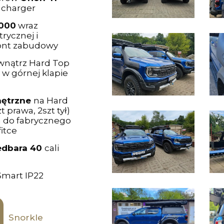
 charger
4000
wraz
rycznej i
ont zabudowy
wnątrz Hard Top
 w górnej klapie
nętrzne
na Hard
zt prawa, 2szt tył)
m do fabrycznego
itce
edbara 40
cali
Smart IP22
Snorkle