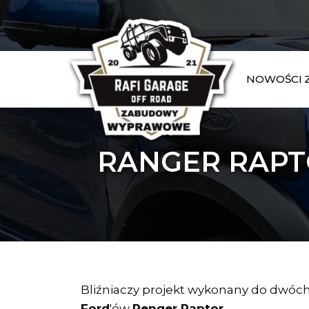
NOWOŚCI
RANGER RAPT
Bliźniaczy projekt wykonany do dwóc
Ford
'ów
Renger Raptor
.