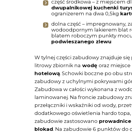
część środkowa – z miejscem dl
dwupalnikowej kuchenki tury
ogranizerem na dwa 0,5kg
kart
dolna część – impregnowany, z
wodoodpornym lakierem blat r
blatem roboczym punkty mocu
podwieszanego zlewu
W tylnej części zabudowy znajduje si
litrowy zbiornik na
wodę
oraz miejsce
hotelową
. Schowki boczne po obu st
zabudowy z uchylnymi pokrywami gó
Zabudowa w całości wykonana z wodo
laminowanej. Na froncie zabudowy zna
przełączniki i wskaźniki od wody, prze
dodatkowego oświetlenia hardo topa
zabudowie zastosowano
prowadnice
blokad
. Na zabudowie 6 punktów do