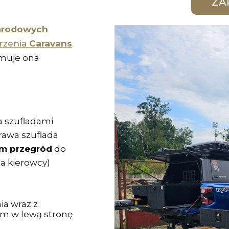
arodowych
rzenia
Caravans
muje ona
 szufladami
rawa szuflada
m przegród
do
a kierowcy)
ia wraz z
m w lewą stronę