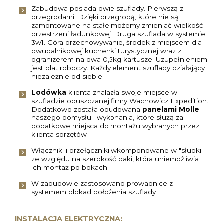
Zabudowa posiada dwie szuflady. Pierwszą z
przegrodami. Dzięki przegrodą, które nie są
zamontowane na stałe możemy zmieniać wielkość
przestrzeni ładunkowej. Druga szuflada w systemie
3w1. Góra przechowywanie, środek z miejscem dla
dwupalnikowej kuchenki turystycznej wraz z
ogranizerem na dwa 0,5kg kartusze. Uzupełnieniem
jest blat roboczy. Każdy element szuflady działający
niezależnie od siebie
Lodówka
klienta znalazła swoje miejsce w
szufladzie opuszczanej firmy Wachowicz Expedition.
Dodatkowo została obudowana
panelami Molle
naszego pomysłu i wykonania, które służą za
dodatkowe miejsca do montażu wybranych przez
klienta sprzętów
Włączniki i przełączniki wkomponowane w "słupki"
ze względu na szerokość paki, która uniemożliwia
ich montaż po bokach.
W zabudowie zastosowano prowadnice z
systemem blokad położenia szuflady
INSTALACJA ELEKTRYCZNA: