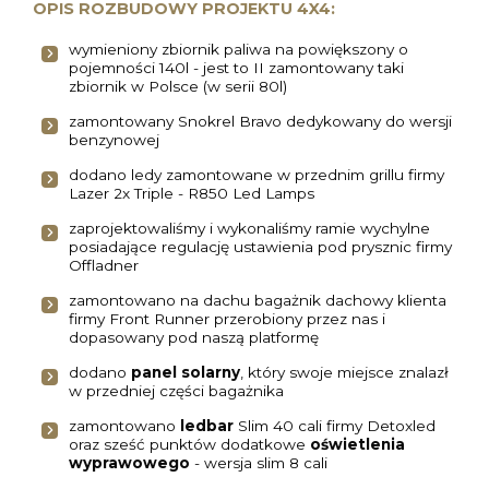
OPIS ROZBUDOWY PROJEKTU 4X4:
wymieniony zbiornik paliwa na powiększony o
pojemności 140l - jest to II zamontowany taki
zbiornik w Polsce (w serii 80l)
zamontowany Snokrel Bravo dedykowany do wersji
benzynowej
dodano ledy zamontowane w przednim grillu firmy
Lazer 2x Triple - R850 Led Lamps
zaprojektowaliśmy i wykonaliśmy ramie wychylne
posiadające regulację ustawienia pod prysznic firmy
Offladner
zamontowano na dachu bagażnik dachowy klienta
firmy Front Runner przerobiony przez nas i
dopasowany pod naszą platformę
dodano
panel solarny
, który swoje miejsce znalazł
w przedniej części bagażnika
zamontowano
ledbar
Slim 40 cali firmy Detoxled
oraz sześć punktów dodatkowe
oświetlenia
wyprawowego
- wersja slim 8 cali