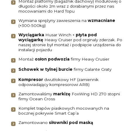
Montaż platformy (bagażnik dachowy) modułowej o
długości około 2m wraz z dorabianymi przez nas
mocowaniami do Hard Topu
Wymiana sprężyny zawieszenia na
wzmacniane
(+300-500kg)
Wyciągarka
Husar Winch +
płyta pod
wyciągarkę
Heavy Cruiser pod orginaly zderzak. Po
naszej stronie był montaż i podpięcie urządzenia do
instalacji pojazdu
Montaż
osłon podwozia
firmy Heavy Crusier
Schowek w tylnej burcie
firmy Galante Graty
Kompresor
dwutłokowy HF (zamiennik
odpowiadający kompresorowi ARB)
Zamontowaliśmy
markizę
FoxWing HD 270 stopni
firmy Ocean Cross
Komplet trapów piaskowych mocowanych na
bocznej pokrywie Smart Cap’a
Zamontowano
siłowniki pod maską