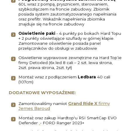
60L wraz z pompą, prysznicem, sterowaniem,
szybkozłączem na froncie zabudowy. Zbiornik
posiada system zautomatyzowanego napełniania
oraz prefiltr. Wskaźnik napełnienia zbiornika
znajduje się na froncie zabudowy
Oświetlenie paki
- 4 punkty po bokach Hard Topu
+ 2 punkty oświetlające szuflady w górnej klapie.
Zamontowane oświetlenie posiada panel
przełączników do obsługi w zabudowie
Oświetlenie wyprawowe zewnętrzne na Hard Top’ie
firmy Detoxled (6x led 8 cali – 2 szt. lewa strona,
2szt. prawa strona, 2szt. tył)
Montaż wraz z podłączeniem
Ledbara
40 cali
(107cm)
DODATKOWE WYPOSAŻENIE:
Grand Ride X
firmy
Zamontowaliśmy namiot
Jemes Baroud
Montaż oraz zakup Hardtop'u RSI SmartCap EVO
Defender
- FORD Ranger 2023+