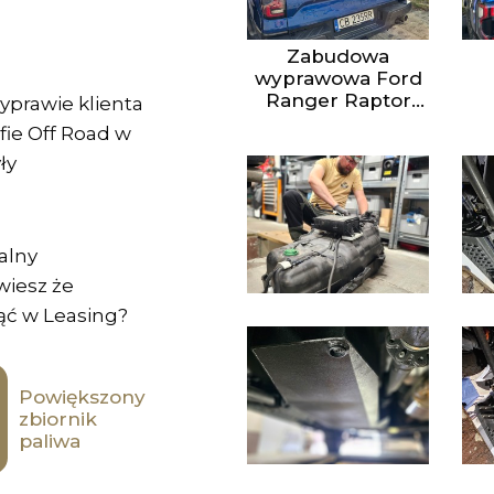
Zabudowa
wyprawowa Ford
Ranger Raptor
yprawie klienta
Rafi Garage Off
fie Off Road w
Road warsztat 4x4
ły
Szczecin
alny
wiesz że
ć w Leasing?
Powiększony
zbiornik
paliwa