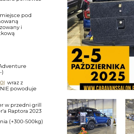
miejsce pod
anowaną
zowany i
ytkową
Adventure
-)
0l
wraz z
 NIE powoduje
 w przedni grill
'a Raptora 2023
nia (+300-500kg)