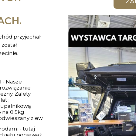
ACH.
chód przyjechał
 został
ecinie.
 - Nasze
 rozwiązanie.
eżny. Zalety
at ;
wupalnikową
 na 0,5kg
podwieszany zlew
odami - tutaj
odziału ponieważ