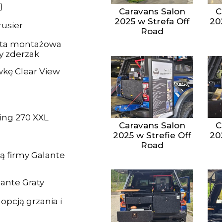
)
Caravans Salon
C
2025 w Strefa Off
20
rusier
Road
łyta montażowa
ly zderzak
kę Clear View
ing 270 XXL
Caravans Salon
C
2025 w Strefie Off
20
Road
ą firmy Galante
ante Graty
opcją grzania i