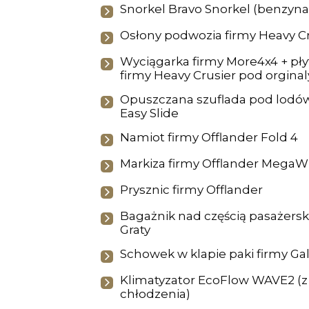
Snorkel Bravo Snorkel (benzyna
Osłony podwozia firmy Heavy C
Wyciągarka firmy More4x4 + p
firmy Heavy Crusier pod orgina
Opuszczana szuflada pod lodów
Easy Slide
Namiot firmy Offlander Fold 4
Markiza firmy Offlander MegaW
Prysznic firmy Offlander
Bagażnik nad częścią pasażersk
Graty
Schowek w klapie paki firmy Gal
Klimatyzator EcoFlow WAVE2 (z 
chłodzenia)