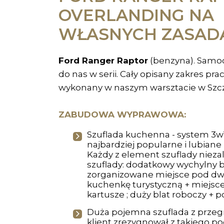
OVERLANDING NA
WŁASNYCH ZASAD
Ford Ranger Raptor
(benzyna). Samo
do nas w serii. Cały opisany zakres prac
wykonany w naszym warsztacie w Szcz
ZABUDOWA WYPRAWOWA:
Szuflada kuchenna - system 3w1
najbardziej popularne i lubiane
Każdy z element szuflady niezal
szuflady: dodatkowy wychylny bl
zorganizowane miejsce pod d
kuchenkę turystyczną + miejsce
kartusze ; duży blat roboczy + 
Duża pojemna szuflada z przegr
klient zrezygnował z takiego p