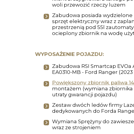
woli przewozić rzeczy luzem
Zabudowa posiada wydzielone 
sprzęt elektryczny wraz z zapl
przestrzenią pod 55l zautomaty
ocieplony zbiornik na wodę uż
WYPOSAŻENIE POJAZDU:
Zabudowa RSI Smartcap EVOa 
EA0310-MB - Ford Ranger (2023 
Powiększony zbiornik paliwa 14
montażem (wymiana zbiornika
utraty gwarancji pojazdu)
Zestaw dwóch ledów firmy Lazer
dedykowanych do Forda Ranger
Wymiana Sprężyny do zawiesze
wraz ze strojeniem