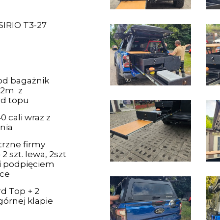
SIRIO T3-27
od bagażnik
 2m z
d topu
 cali wraz z
nia
rzne firmy
2 szt. lewa, 2szt
ą i podpięciem
tce
rd Top + 2
górnej klapie