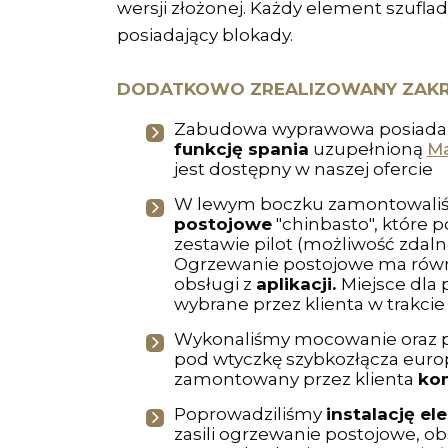
wersji złożonej. Każdy element szuflady
posiadający blokady.
DODATKOWO ZREALIZOWANY ZAKR
Zabudowa wyprawowa posiada
M
funkcję spania
uzupełnioną
jest dostępny w naszej ofercie
W lewym boczku zamontowal
postojowe
"chinbasto", które p
zestawie pilot (możliwość zdaln
Ogrzewanie postojowe ma rów
obsługi z
aplikacji.
Miejsce dla 
wybrane przez klienta w trakci
Wykonaliśmy mocowanie oraz p
pod wtyczkę szybkozłącza euro
zamontowany przez klienta
ko
Poprowadziliśmy
instalację el
zasili ogrzewanie postojowe, o