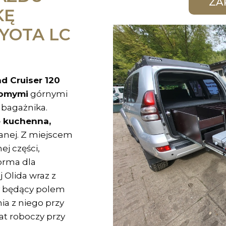
KĘ
YOTA LC
d Cruiser 120
omymi
górnymi
bagażnika.
-
kuchenna,
nej. Z miejscem
ej części,
orma dla
j Olida wraz z
będący polem
a z niego przy
at roboczy przy