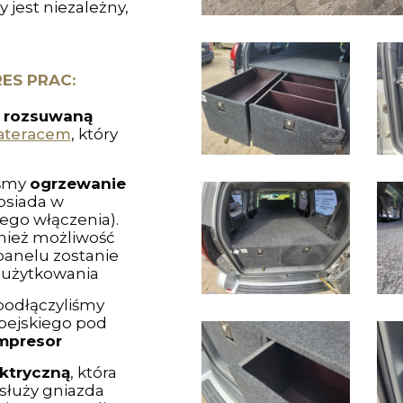
 jest niezależny,
ES PRAC:
rozsuwaną
ateracem
, który
iśmy
ogrzewanie
osiada w
ego włączenia).
nież możliwość
panelu zostanie
e użytkowania
odłączyliśmy
pejskiego pod
mpresor
ektryczną
, która
bsłuży gniazda