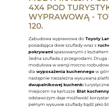
4X4 POD TURYSTY
WYPRAWOWĄ - TO
120.
Zabudowa wyprawowa do
Toyoty Lan
posiadająca dwie szuflady wraz z
ruch
pokrywami
spasowanymi z kształtem 
Jedna szuflada z przegrodami. Druga 
modułowa w wersji mocno rozbudowa
dla
wyposażenia kuchennego
w górn
następnie niezależna wysuwana platf
dwupalnikowej kuchenk
i turystyczne
miejscem na kartusze.
Blat kuchenny
odstawczym daje możliwość korzystani
pełnym wysuwie szuflady bądź jako bl