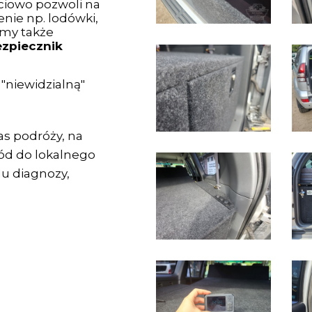
ciowo pozwoli na
nie np. lodówki,
śmy także
zpiecznik
 "niewidzialną"
as podróży, na
ód do lokalnego
lu diagnozy,