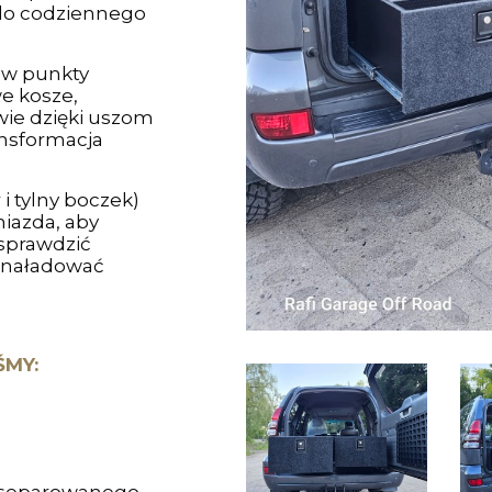
do codziennego
 w punkty
e kosze,
ie dzięki uszom
ansformacja
 tylny boczek)
iazda, aby
 sprawdzić
 naładować
ŚMY: