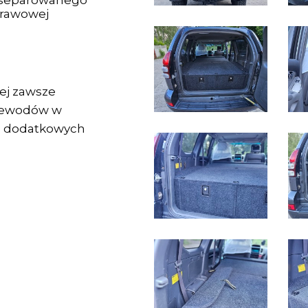
odseparowanego
rawowej
nej zawsze
rzewodów w
ia dodatkowych