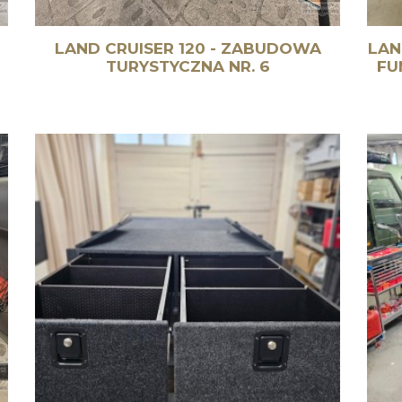
LAND CRUISER 120 - ZABUDOWA
LAN
TURYSTYCZNA NR. 6
FU