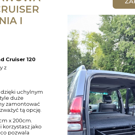
CRUISER
NIA I
d Cruiser 120
y z
dzięki uchylnym
tyle duże
emy zamontować
zważyć tą opcję.
cm x 200cm.
i korzystasz jako
, co pozwala