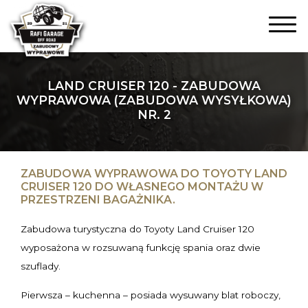
LAND CRUISER 120 - ZABUDOWA
WYPRAWOWA (ZABUDOWA WYSYŁKOWA)
NR. 2
ZABUDOWA WYPRAWOWA DO TOYOTY LAND
CRUISER 120 DO WŁASNEGO MONTAŻU W
PRZESTRZENI BAGAŻNIKA.
Zabudowa turystyczna do Toyoty Land Cruiser 120
wyposażona w rozsuwaną funkcję spania oraz dwie
szuflady.
Pierwsza – kuchenna – posiada wysuwany blat roboczy,