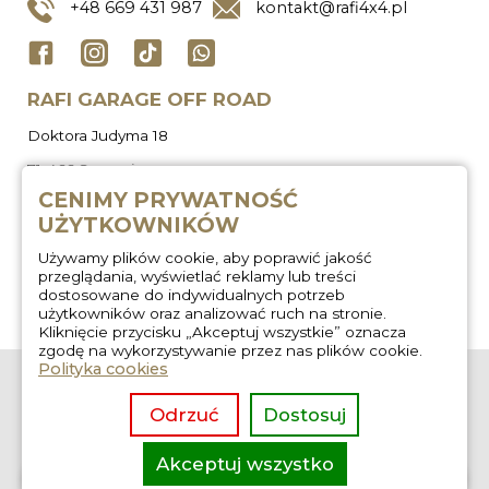
+48
669 431 987
kontakt@rafi4x4.pl
RAFI GARAGE OFF ROAD
Doktora Judyma 18
71-466 Szczecin
CENIMY PRYWATNOŚĆ
UŻYTKOWNIKÓW
Używamy plików cookie, aby poprawić jakość
przeglądania, wyświetlać reklamy lub treści
dostosowane do indywidualnych potrzeb
użytkowników oraz analizować ruch na stronie.
Kliknięcie przycisku „Akceptuj wszystkie” oznacza
zgodę na wykorzystywanie przez nas plików cookie.
Polityka cookies
O nas
Zabudowa
wyprawowa
Regulamin
Odrzuć
Dostosuj
Wygłuszanie aut
Kontakt
Usługi off road
Akceptuj wszystko
overlanding