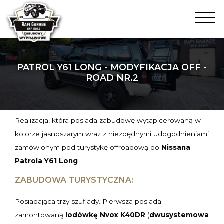
PATROL Y61 LONG - MODYFIKACJA OFF -
ROAD NR.2
Realizacja, która posiada zabudowę wytapicerowaną w
kolorze jasnoszarym wraz z niezbędnymi udogodnieniami
zamówionym pod turystykę offroadową do
Nissana
Patrola Y61 Long
.
ZABUDOWA TURYSTYCZNA:
Posiadająca trzy szuflady. Pierwsza posiada
zamontowaną
lodówkę
Nvox K40DR
(
dwusystemowa