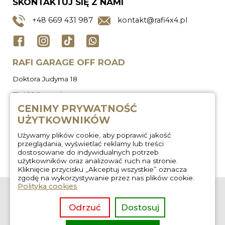
SKONTAKTUJ SIĘ Z NAMI
+48
669 431 987
kontakt@rafi4x4.pl
RAFI GARAGE OFF ROAD
Doktora Judyma 18
71-466 Szczecin
CENIMY PRYWATNOŚĆ
UŻYTKOWNIKÓW
Używamy plików cookie, aby poprawić jakość
przeglądania, wyświetlać reklamy lub treści
dostosowane do indywidualnych potrzeb
użytkowników oraz analizować ruch na stronie.
Kliknięcie przycisku „Akceptuj wszystkie” oznacza
zgodę na wykorzystywanie przez nas plików cookie.
Polityka cookies
O nas
Zabudowa
wyprawowa
Regulamin
Odrzuć
Dostosuj
Wygłuszanie aut
Kontakt
Usługi off road