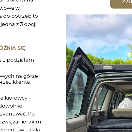
awowa w
a do potrzeb to
jedna z 3 opcji
NIA SIĘ:
e z podziałem
owych na górze
rzez klienta
e kierowcy -
 dowolnie
rezygnować. Po
ozwiązanie jakim
elementów działa