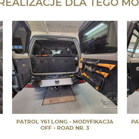
 REALIZACJE DLA TEGO MO
PATROL Y61 LONG - MODYFIKACJA
PA
OFF - ROAD NR. 3