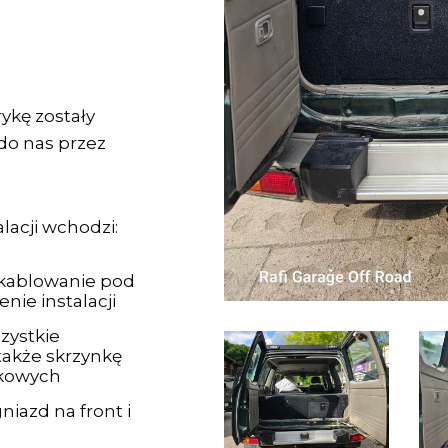
ykę zostały
o nas przez
lacji wchodzi:
kablowanie pod
nie instalacji
zystkie
także skrzynkę
tkowych
iazd na front i