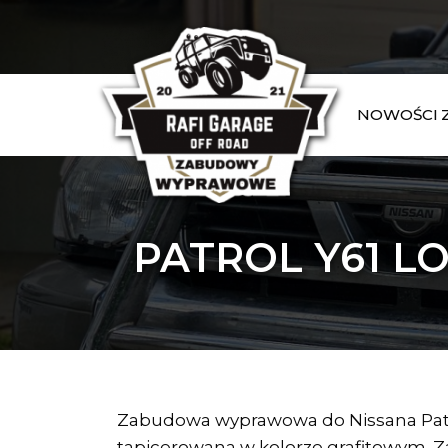
NOWOŚCI
PATROL Y61 L
Zabudowa wyprawowa do Nissana Patr
tapicerowana w kolorze grafitowym. 