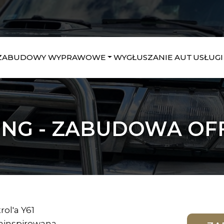
ZABUDOWY WYPRAWOWE
WYGŁUSZANIE AUT
USŁUGI
ONG - ZABUDOWA OFF 
ol'a Y61
Zainspirowana