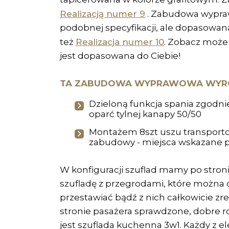
Realizacją numer 9
. Zabudowa wypr
podobnej specyfikacji, ale dopasowan
Realizacja numer 10
też
. Zobacz może 
jest dopasowana do Ciebie!
TA ZABUDOWA WYPRAWOWA WYRÓŻ
Dzieloną funkcja spania zgodni
oparć tylnej kanapy 50/50
Montażem 8szt uszu transport
zabudowy - miejsca wskazane p
W konfiguracji szuflad mamy po stroni
szufladę z przegrodami, które można
przestawiać bądź z nich całkowicie z
stronie pasażera sprawdzone, dobre r
jest szuflada kuchenna 3w1. Każdy z 