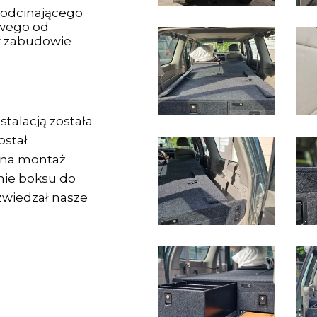
 odcinającego
wego od
w zabudowie
talacją została
ostał
 na montaż
ie boksu do
 zwiedzał nasze