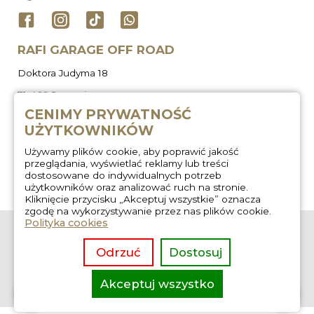
RAFI GARAGE OFF ROAD
Doktora Judyma 18
71-466 Szczecin
CENIMY PRYWATNOŚĆ
UŻYTKOWNIKÓW
Używamy plików cookie, aby poprawić jakość
przeglądania, wyświetlać reklamy lub treści
dostosowane do indywidualnych potrzeb
użytkowników oraz analizować ruch na stronie.
Kliknięcie przycisku „Akceptuj wszystkie” oznacza
zgodę na wykorzystywanie przez nas plików cookie.
Polityka cookies
O nas
Zabudowa
wyprawowa
Regulamin
Odrzuć
Dostosuj
Wygłuszanie aut
Kontakt
Usługi off road
Akceptuj wszystko
overlanding