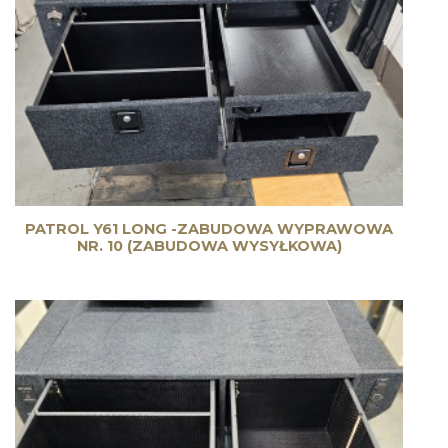
PATROL Y61 LONG -ZABUDOWA WYPRAWOWA
NR. 10 (ZABUDOWA WYSYŁKOWA)